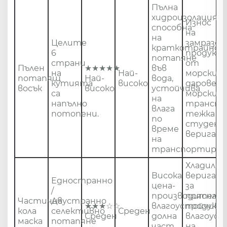
Пълна
хидроизолация,
Износ
способна
на
на
Целите
замразен
краткотрайно
6
продукт
потапяне
страни
от
Пълен
★★★★★
във
на
Най-
морски
потапящ
Най-
вода,
кутията
високо
дарове,
восък
високо
устойчива
са
морски
на
напълно
транспо
влага
потопени.
тежка
по
студена
време
верига
на
транспортиран
Хладилна
Висока
верига
Едностранно
цена-
за
/
производително
прясна
Частична
Двустранно
★★★☆☆
влагоустойчива
продукци
кола
селективно
Среден
Среден
долна
влагоус
маска
потапяне
част,
на