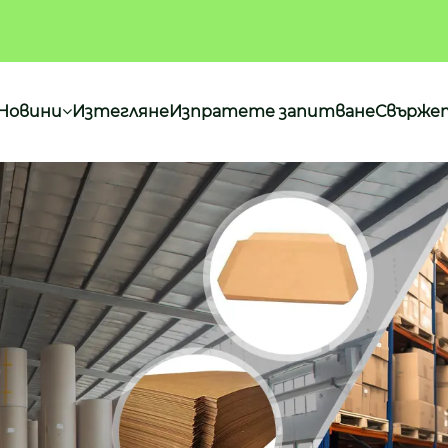
Новини
Изтегляне
Изпратете запитване
Свържет