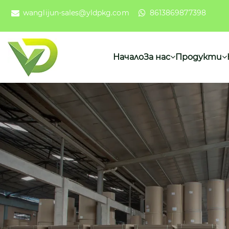
wanglijun-sales@yldpkg.com
8613869877398
Начало
За нас
Продукти