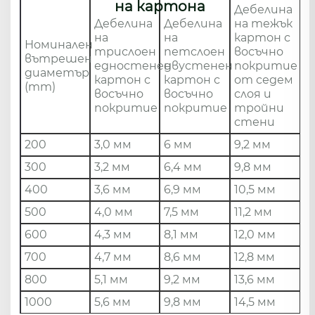
на картона
Дебелина
Дебелина
Дебелина
на тежък
на
на
картон с
Номинален
трислоен
петслоен
восъчно
вътрешен
едностенен
двустенен
покритие
диаметър
картон с
картон с
от седем
(mm)
восъчно
восъчно
слоя и
покритие
покритие
тройни
стени
200
3,0 мм
6 мм
9,2 мм
300
3,2 мм
6,4 мм
9,8 мм
400
3,6 мм
6,9 мм
10,5 мм
500
4,0 мм
7,5 мм
11,2 мм
600
4,3 мм
8,1 мм
12,0 мм
700
4,7 мм
8,6 мм
12,8 мм
800
5,1 мм
9,2 мм
13,6 мм
1000
5,6 мм
9,8 мм
14,5 мм