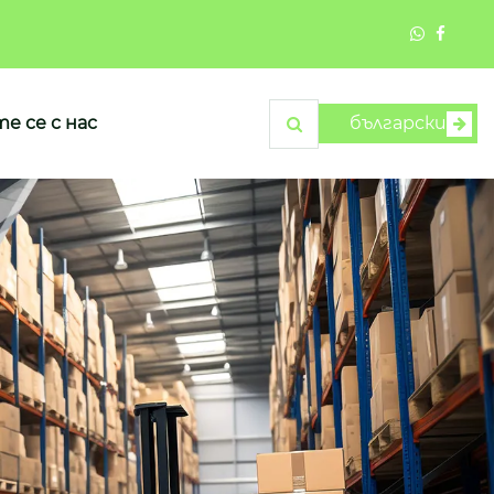
е се с нас
български